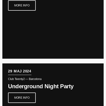
MORE INFO
Brunch på Stinesen m/ Johnson
09:00 - 12:00
Maximum music!
12:00 - 00:00
29
MAJ 2024
Club Twenty2 — Barcelona
Underground Night Party
MORE INFO