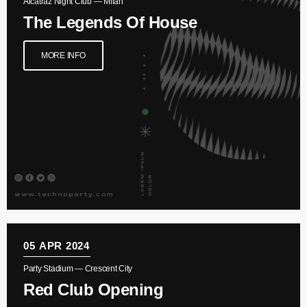
Alcatraz Night Club — Milan
Ugens Chart
The Legends Of House
MORE INFO
Nyheder
velkommen til vores nye app til iOS.
Ny hjemmeside aktiveres!
chevron_right
SE FLERE
05
APR 2024
Kommende shows
Party Stadium — Crescent City
Red Club Opening
Maximum music!
00:00 - 09:00