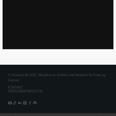
© Stinesen.dk 2025, Musikken er afviklet med tilladelse fra Koda og
Gramex
KONTAKT
PERSONDATAPOLITIK