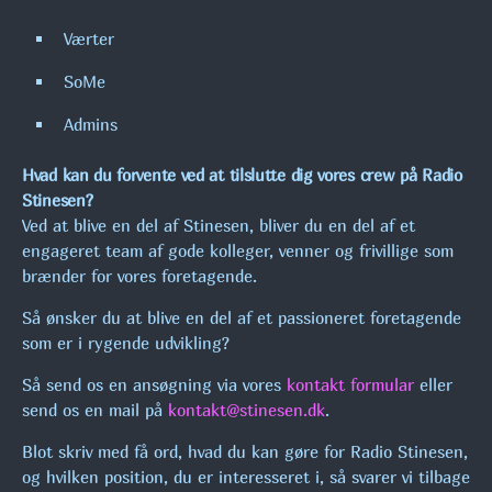
Værter
CRACKERS COFFEE & COUNTRY M/ JELLY
SoMe
ENG.
16:00 - 17:00
Admins
MAXIMUM MUSIC!
Hvad kan du forvente ved at tilslutte dig vores crew på Radio
17:00 - 00:00
Stinesen?
Ved at blive en del af Stinesen, bliver du en del af et
engageret team af gode kolleger, venner og frivillige som
brænder for vores foretagende.
Så ønsker du at blive en del af et passioneret foretagende
som er i rygende udvikling?
Så send os en ansøgning via vores
kontakt formular
eller
send os en mail på
kontakt@stinesen.dk
.
Blot skriv med få ord, hvad du kan gøre for Radio Stinesen,
og hvilken position, du er interesseret i, så svarer vi tilbage