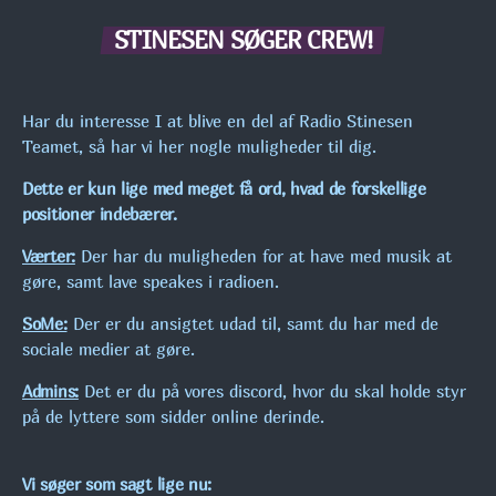
UGENS CHART
STINESEN SØGER CREW!
NYHEDER
Har du interesse I at blive en del af Radio Stinesen
Teamet, så har vi her nogle muligheder til dig.
VELKOMMEN TIL VORES NYE APP TIL
Dette er kun lige med meget få ord, hvad de forskellige
IOS.
positioner indebærer.
Værter:
Der har du muligheden for at have med musik at
NY HJEMMESIDE AKTIVERES!
gøre, samt lave speakes i radioen.
SoMe:
Der er du ansigtet udad til, samt du har med de
sociale medier at gøre.
SE FLERE
chevron_right
Admins:
Det er du på vores discord, hvor du skal holde styr
på de lyttere som sidder online derinde.
KOMMENDE SHOWS
MAXIMUM MUSIC!
Vi søger som sagt lige nu:
09:00 - 16:00