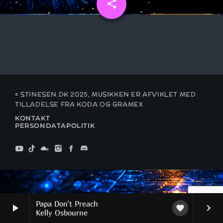
share
email
UGENS CHART
NYHEDER
PUBCRAWL M/JOHNSON
© STINESEN.DK 2025, MUSIKKEN ER AFVIKLET MED
TILLADELSE FRA KODA OG GRAMEX
KONTAKT
FYRAFTEN M/SMUKLINGEN
PERSONDATAPOLITIK
PUBCRAWL M/JELLY & MINI
Papa Don't Preach
play_arrow
keyboard_arrow_right
favorite
Kelly Osbourne
FYRAFTEN PÅ STINESEN M/GUDINDEN