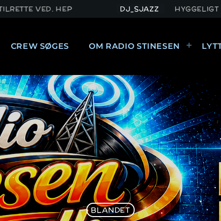
P
DJ_SJAZZ
HYGGELIGT KUNNE VÆRE MAN
CREW SØGES
OM RADIO STINESEN
LYT
FORSIDE
STREAMS
MIXCLOUD
CREW
CREW SØGES
OM RADIO STINESEN
KONTAKT RADIO STINESEN
LYTTERHILSEN
PERSONDATAPOLITIK
CHAT
BLANDET
HVAD ER PERSONOPLYSNINGER?