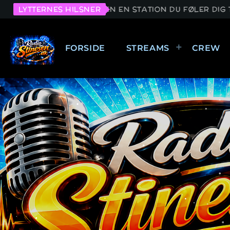
STINESEN EN STATION DU FØLER DIG TILRETTE VED. HE
LYTTERNES HILSNER
FORSIDE
STREAMS
CREW