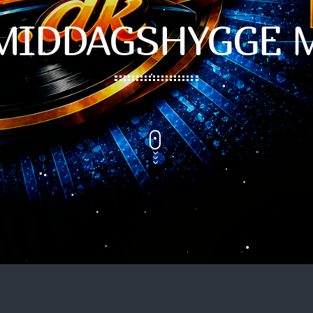
UGENS CHART
MIDDAGSHYGGE 
NYHEDER
PUBCRAWL M/JOHNSON
FYRAFTEN M/SMUKLINGEN
PUBCRAWL M/JELLY & MINI